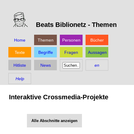
Beats Biblionetz -
Themen
Home
Themen
Personen
Bücher
Texte
Begriffe
Fragen
Aussagen
Hitliste
News
en
Help
Interaktive Crossmedia-Projekte
Alle Abschnitte anzeigen