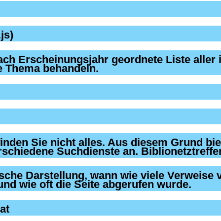
js)
at