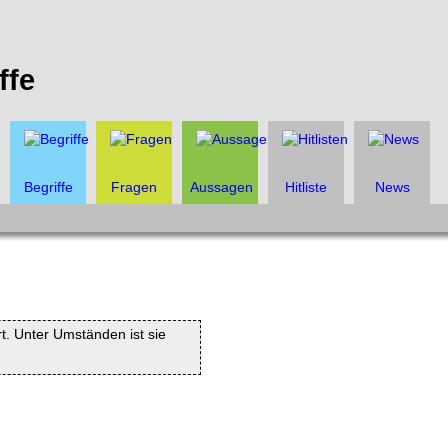
ffe
Begriffe
Fragen
Aussagen
Hitliste
News
rt. Unter Umständen ist sie