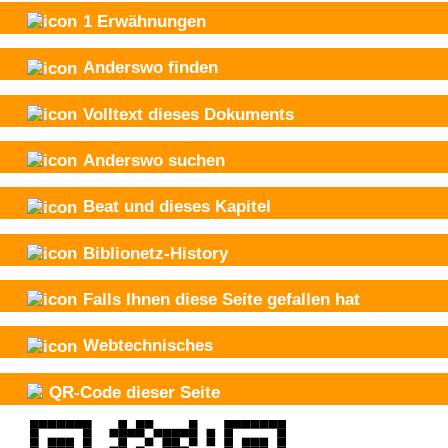
1
Erwähnungen
Anderswo finden
Volltext dieses Dokuments
Anderswo suchen
Beat und
dieses Kapitel
Biblionetz-History
Falls Ihnen diese Seite gefallen hat
Webtechnisches
QR-Code dieser Seite