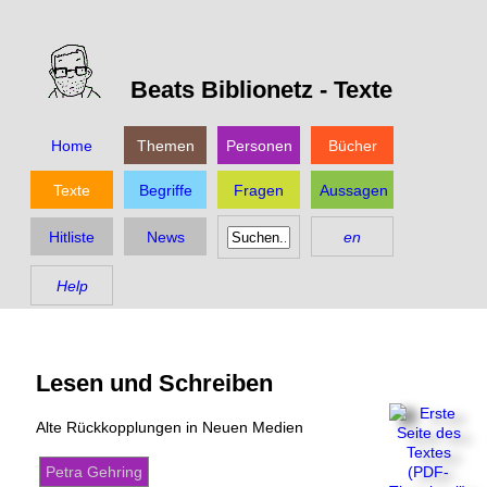
Beats Biblionetz -
Texte
Home
Themen
Personen
Bücher
Texte
Begriffe
Fragen
Aussagen
Hitliste
News
en
Help
Lesen und Schreiben
Alte Rückkopplungen in Neuen Medien
Petra Gehring