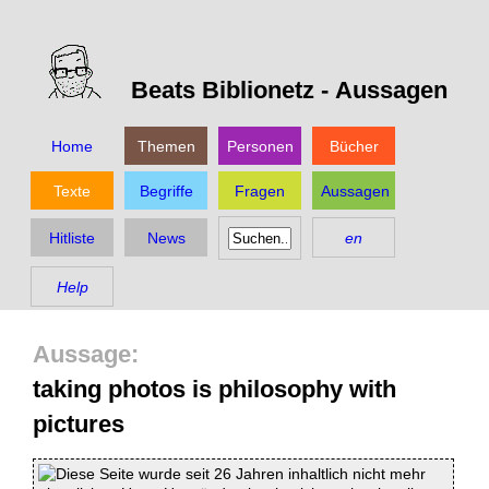
Beats Biblionetz -
Aussagen
Home
Themen
Personen
Bücher
Texte
Begriffe
Fragen
Aussagen
Hitliste
News
en
Help
taking photos is philosophy with
pictures
Diese Seite wurde seit 26 Jahren inhaltlich nicht mehr