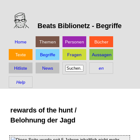
Beats Biblionetz -
Begriffe
Home
Themen
Personen
Bücher
Texte
Begriffe
Fragen
Aussagen
Hitliste
News
en
Help
rewards of the hunt /
Belohnung der Jagd
Diese Seite wurde seit 5 Jahren inhaltlich nicht mehr