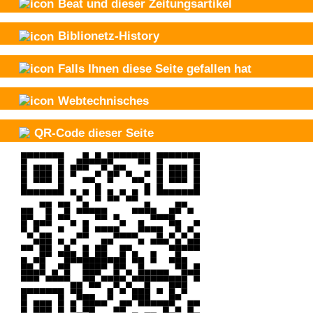
Beat und
dieser Zeitungsartikel
Biblionetz-History
Falls Ihnen diese Seite gefallen hat
Webtechnisches
QR-Code dieser Seite