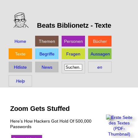
Beats Biblionetz -
Texte
Home
Themen
Personen
Bücher
Texte
Begriffe
Fragen
Aussagen
Hitliste
News
en
Help
Zoom Gets Stuffed
Here’s How Hackers Got Hold Of 500,000
Passwords