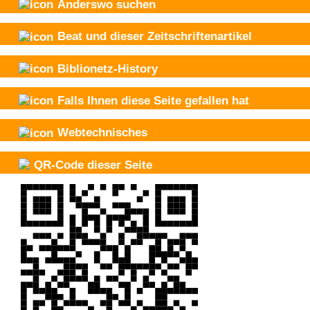
Anderswo suchen
Beat und
dieser Zeitschriftenartikel
Biblionetz-History
Falls Ihnen diese Seite gefallen hat
Webtechnisches
QR-Code dieser Seite