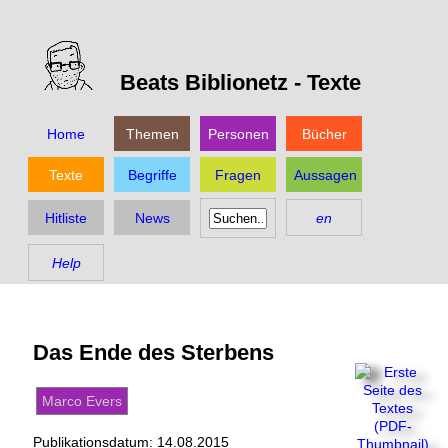
Beats Biblionetz -
Texte
Home
Themen
Personen
Bücher
Texte
Begriffe
Fragen
Aussagen
Hitliste
News
en
Help
Das Ende des Sterbens
Marco Evers
Publikationsdatum:
14.08.2015