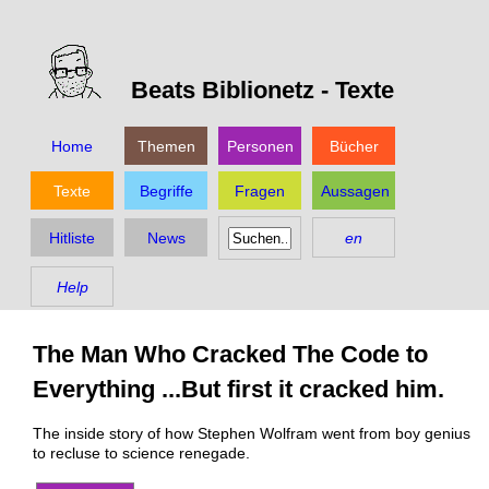
Beats Biblionetz -
Texte
Home
Themen
Personen
Bücher
Texte
Begriffe
Fragen
Aussagen
Hitliste
News
en
Help
The Man Who Cracked The Code to
Everything ...But first it cracked him.
The inside story of how Stephen Wolfram went from boy genius
to recluse to science renegade.