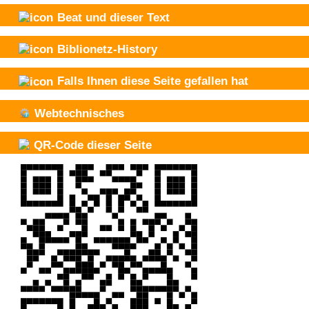
Beat und
dieser Text
Biblionetz-History
Falls Ihnen diese Seite gefallen hat
Webtechnisches
QR-Code dieser Seite