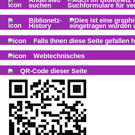
suchen
Biblionetz-
History
Falls Ihnen diese Seite gefallen h
Webtechnisches
QR-Code dieser Seite