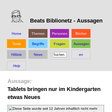
Beats Biblionetz -
Aussagen
Home
Themen
Personen
Bücher
Texte
Begriffe
Fragen
Aussagen
Hitliste
News
en
Help
Tablets bringen nur im Kindergarten
etwas Neues
Diese Seite wurde seit 12 Jahren inhaltlich nicht mehr